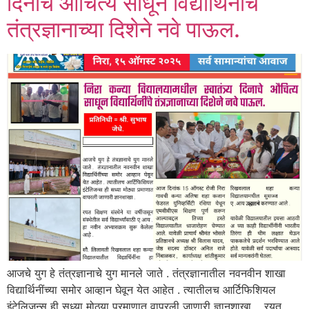
दिनाचे औचित्य साधून विद्यार्थिनींचे
तंत्रज्ञानाच्या दिशेने नवे पाऊल.
आजचे युग हे तंत्रज्ञानाचे युग मानले जाते . तंत्रज्ञानातील नवनवीन शाखा
विद्यार्थिनींच्या समोर आव्हान घेवून येत आहेत . त्यातीलच आर्टिफिशियल
इंटेलिजन्स ही सध्या मोठ्या प्रमाणात वापरली जाणारी ज्ञानशाखा . रयत