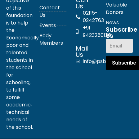
objective
Valuable
Us
Contact
of this
Donors
02115-
Us
foundation
0242763
News
is to help
Events
+91
Subscribe
the
Us
9423250130
Body
Economically
Members
poor and
Mail
talented
Us
students in
info@psbpn.com
the school
for
schooling,
to fulfill
some
academic,
technical
needs of
the school.