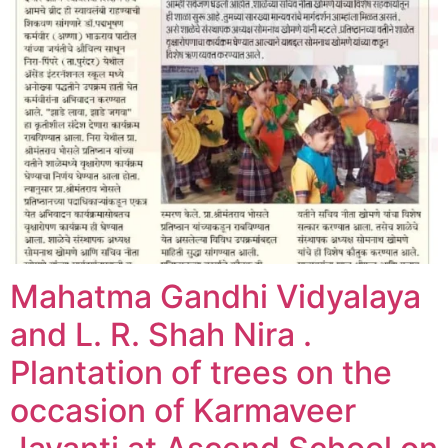
Mahatma Gandhi Vidyalaya
and L. R. Shah Nira .
Plantation of trees on the
occasion of Karmaveer