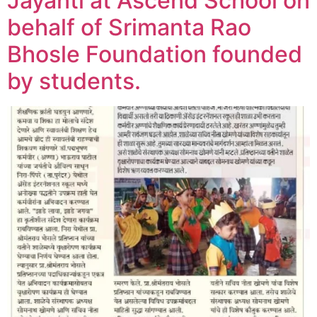
Jayanti at Ascend School on
behalf of Srimanta Rao
Bhosle Foundation founded
by students.